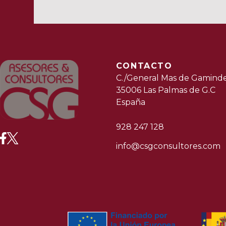
CONTACTO
C./General Mas de Gaminde
35006 Las Palmas de G.C
España
928 247 128
info@csgconsultores.com