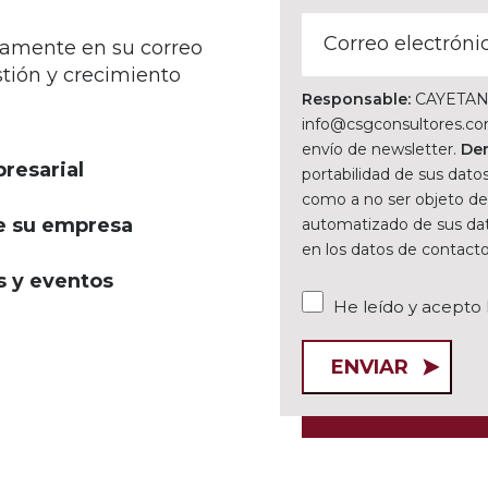
ctamente en su correo
stión y crecimiento
Responsable:
CAYETANO
info@csgconsultores.co
envío de newsletter.
De
resarial
portabilidad de sus datos
como a no ser objeto de
de su empresa
automatizado de sus da
en los datos de contacto
s y eventos
He leído y acepto 
Por favor, deja este camp