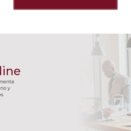
line
amente
ano y
s.