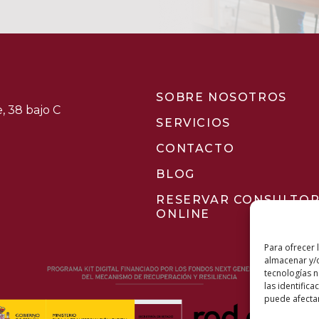
SOBRE NOSOTROS
, 38 bajo C
SERVICIOS
CONTACTO
BLOG
RESERVAR CONSULTOR
ONLINE
Para ofrecer 
almacenar y/o
tecnologías 
las identifica
puede afectar