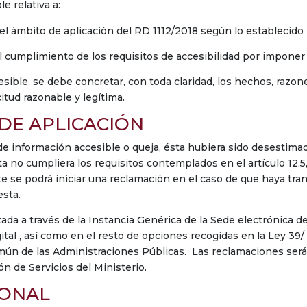
e relativa a:
 ámbito de aplicación del RD 1112/2018 según lo establecido p
 cumplimiento de los requisitos de accesibilidad por imponer
esible, se debe concretar, con toda claridad, los hechos, razo
itud razonable y legítima.
DE APLICACIÓN
 de información accesible o queja, ésta hubiera sido desestima
ta no cumpliera los requisitos contemplados en el artículo 12.5
e se podrá iniciar una reclamación en el caso de que haya tran
sta.
da a través de la Instancia Genérica de la Sede electrónica d
l , así como en el resto de opciones recogidas en la Ley 39/ 2
n de las Administraciones Públicas. Las reclamaciones serán 
n de Servicios del Ministerio.
IONAL