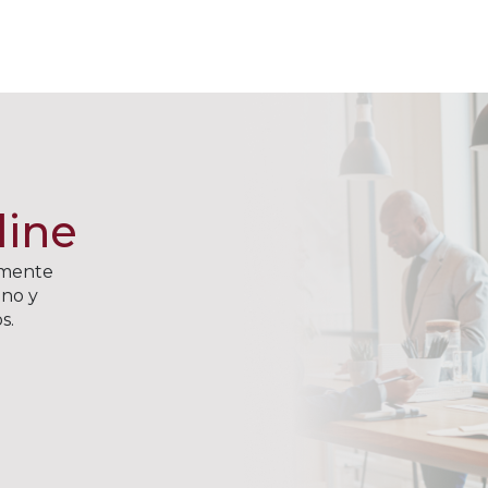
line
amente
ano y
s.