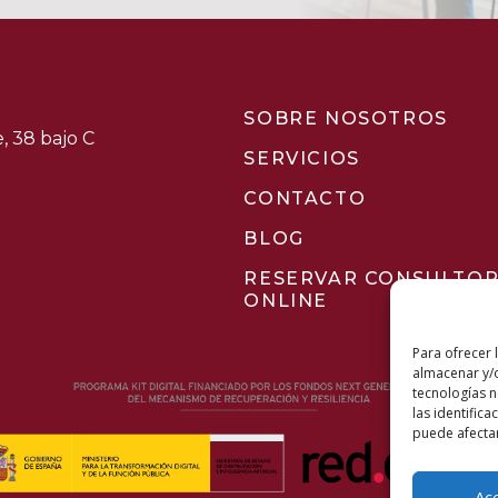
SOBRE NOSOTROS
, 38 bajo C
SERVICIOS
CONTACTO
BLOG
RESERVAR CONSULTOR
ONLINE
Para ofrecer 
almacenar y/o
tecnologías 
las identifica
puede afectar
Ac